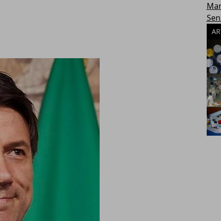
Mar
Sen
AR