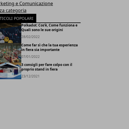
keting e Comunicazione
za categoria
TICOLI POPOLARI
Polkadot: Cos’è, Come funziona e
Quali sono le sue origini
28/02/2022
Come far sì che la tua esperienza
in fiera sia importante
07/01/2022
3 consigli per fare colpo con il
proprio stand in fiera
23/12/2021