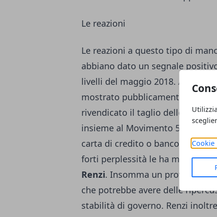
Le reazioni
Le reazioni a questo tipo di mano
abbiano dato un segnale positivo,
livelli del maggio 2018. All'inte
Cons
mostrato pubblicamente piena so
Utilizzi
rivendicato il taglio delle tasse 
sceglie
insieme al Movimento 5 Stelle n
carta di credito o bancomat
, per
Cookie 
forti perplessità le ha mostrate 
Renzi
. Insomma un provvedimento
che potrebbe avere delle ripercus
stabilità di governo. Renzi inol