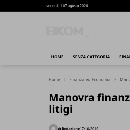
venerdì, il 07 agosto 2026
Eikom - Economia - DIritto - Marketing
HOME
SENZA CATEGORIA
FINA
Home
Finanza ed Economia
Manov
Manovra finanzi
litigi
di
Redazione
17/10/2019