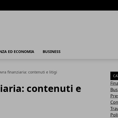
 - Business
NZA ED ECONOMIA
BUSINESS
ra finanziaria: contenuti e litigi
CA
Fin
aria: contenuti e
Bus
Pres
Con
Tra
Poli