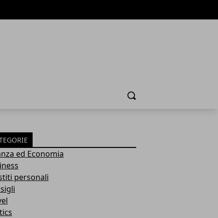
Cerca
TEGORIE
anza ed Economia
iness
titi personali
sigli
vel
tics