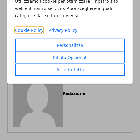
Utilizziamo i cookie per ottimizzare il nostro sito
web e il nostro servizio. Puoi scegliere a quali
categorie dare il tuo consenso.
Articolo Precedente
Articolo Successivo
Cookie Policy
|
Privacy Policy
Manovra finanziaria:
L'economia sommersa vale
contenuti e litigi
una cifra pazzesca
Personalizza
Rifiuta Opzionali
Accetta Tutto
Redazione