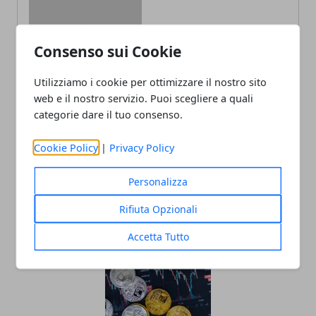
Consenso sui Cookie
Redazione
Utilizziamo i cookie per ottimizzare il nostro sito
web e il nostro servizio. Puoi scegliere a quali
categorie dare il tuo consenso.
Cookie Policy
|
Privacy Policy
Personalizza
ARTICOLI CORRELATI
Rifiuta Opzionali
Accetta Tutto