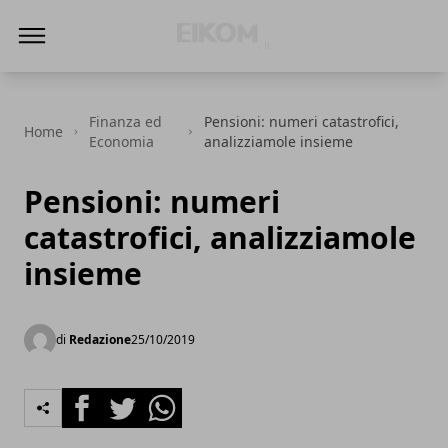
Eikom - Economia - DIritto - Market
Finanza ed
Pensioni: numeri catastrofici,
Home
Economia
analizziamole insieme
Pensioni: numeri
catastrofici, analizziamole
insieme
di
Redazione
25/10/2019
Facebook
Twitter
Whatsapp