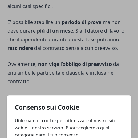
alcuni casi specifici.
E’ possibile stabilire un
periodo di prova
ma non
deve durare
più di un mese
. Sia il datore di lavoro
che il dipendente durante questa fase potranno
rescindere
dal contratto senza alcun preavviso.
Ovviamente,
non vige l’obbligo di preavviso
da
entrambe le parti se tale clausola è inclusa nel
contratto.
Pertanto, le
società
che operano a
livello
Consenso sui Cookie
internazionale in Austria
possono contare su
un'elevata
stabilità politica
che si riflette anche
Utilizziamo i cookie per ottimizzare il nostro sito
positivamente sulla sicurezza sociale nel paese.
web e il nostro servizio. Puoi scegliere a quali
categorie dare il tuo consenso.