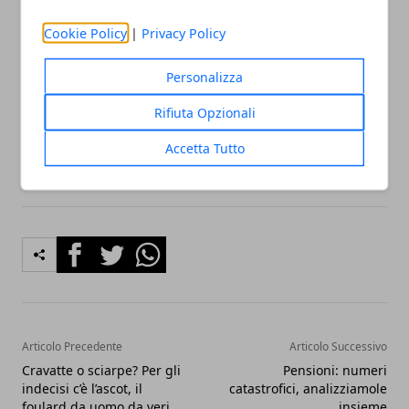
I dirigenti di tutto il mondo parlano in modo
eccellente dell'Austria.
Cookie Policy
|
Privacy Policy
Secondo
l'Annuario mondiale della competitività
Personalizza
2018
l'Austria è al
nono posto
a livello internazionale
Rifiuta Opzionali
per le relazioni tra lavoratori e datori di lavoro.
Accetta Tutto
Facebook
Twitter
Whatsapp
Articolo Precedente
Articolo Successivo
Cravatte o sciarpe? Per gli
Pensioni: numeri
indecisi c’è l’ascot, il
catastrofici, analizziamole
foulard da uomo da veri
insieme