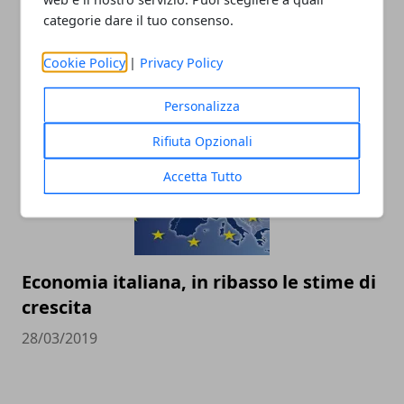
categorie dare il tuo consenso.
La Smart diventa cinese, addio alla
Germania
Cookie Policy
|
Privacy Policy
30/03/2019
Personalizza
Rifiuta Opzionali
Accetta Tutto
Economia italiana, in ribasso le stime di
crescita
28/03/2019