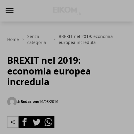
Eikom - Economia - DIritto - Market
Senza
BREXIT nel 2019: economia
Home
categoria
europea incredula
BREXIT nel 2019:
economia europea
incredula
di
Redazione
16/08/2016
Facebook
Twitter
Whatsapp