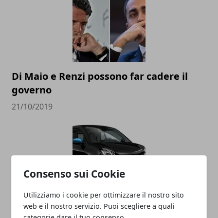
Di Maio e Renzi possono far cadere il
governo
21/10/2019
Consenso sui Cookie
Utilizziamo i cookie per ottimizzare il nostro sito
web e il nostro servizio. Puoi scegliere a quali
La Smart diventa cinese, addio alla
categorie dare il tuo consenso.