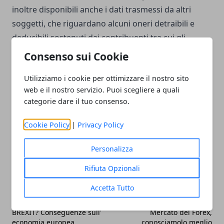
inoltre disponibili anche i dati trasmessi da altri
soggetti, che riguardano alcuni oneri detraibili e
deducibili sostenuti dai contribuenti tra cui gli
interessi passivi sui mutui, premi assicurativi,
Consenso sui Cookie
contributi previdenziali, spese funebri, spese
Utilizziamo i cookie per ottimizzare il nostro sito
mediche e universitarie.
web e il nostro servizio. Puoi scegliere a quali
categorie dare il tuo consenso.
Cookie Policy
|
Privacy Policy
Facebook
Twitter
Whatsapp
Personalizza
Rifiuta Opzionali
Accetta Tutto
Articolo Precedente
Articolo Successivo
BREXIT? Conseguenze sull'
Mercato del Forex,
economia europea
conosciamolo meglio