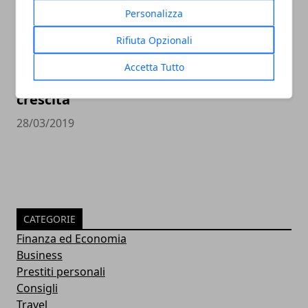
Personalizza
Rifiuta Opzionali
Accetta Tutto
Economia italiana, in ribasso le stime di
crescita
28/03/2019
CATEGORIE
Finanza ed Economia
Business
Prestiti personali
Consigli
Travel