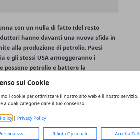
enna con un nulla di fatto (del resto
oduttori hanno davanti una nuova sfida in
mite alla produzione di petrolio. Paesi
a e gli stessi USA armeggeranno i
e possono petrolio e battere la
lio la partita accordo è chiusa sul fronte
enso sui Cookie
ta. Fra pochi giorni ci sarà l' election
amo i cookie per ottimizzare il nostro sito web e il nostro servizio.
ovo presidente americano. I sondaggi
re a quali categorie dare il tuo consenso.
due canditati che si trovano adesso ad uno
l' ultimo voto. I mercati attendono con
Policy
|
Privacy Policy
ello si apriranno nuovi scenari.
Personalizza
Rifiuta Opzionali
Accetta Tut