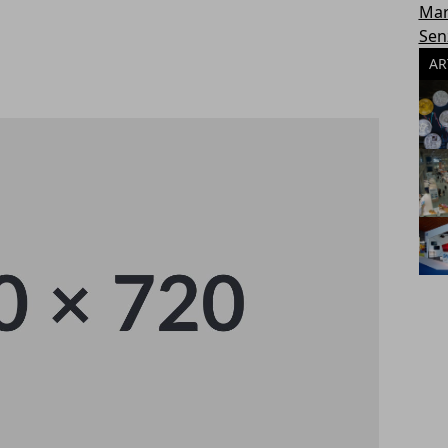
Mar
Sen
AR