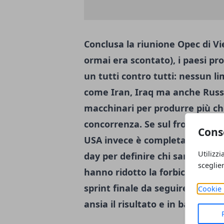
Conclusa la riunione Opec di Vi
ormai era scontato), i paesi pr
un tutti contro tutti: nessun li
come Iran, Iraq ma anche Russi
macchinari per produrre più ch
concorrenza. Se sul fronte petro
Cons
USA invece è completamente aper
Utilizzi
day per definire chi sarà il nu
sceglie
hanno ridotto la forbice tra i 
sprint finale da seguire fino al
Cookie 
ansia il risultato e in base a qu