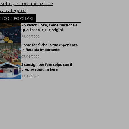
keting e Comunicazione
za categoria
TICOLI POPOLARI
Polkadot: Cos’è, Come funziona e
Quali sono le sue origini
28/02/2022
Come far sì che la tua esperienza
in fiera sia importante
07/01/2022
3 consigli per fare colpo con il
proprio stand in fiera
23/12/2021