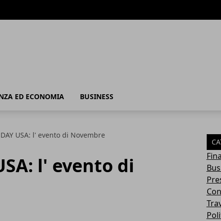
 - Business
NZA ED ECONOMIA
BUSINESS
DAY USA: l' evento di Novembre
CA
Fin
A: l' evento di
Bus
Pres
Con
Tra
Poli