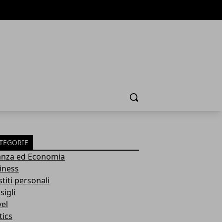
Cerca
TEGORIE
anza ed Economia
iness
titi personali
sigli
vel
tics