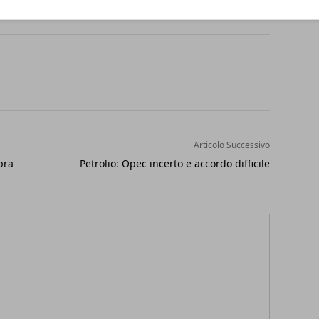
Articolo Successivo
pra
Petrolio: Opec incerto e accordo difficile