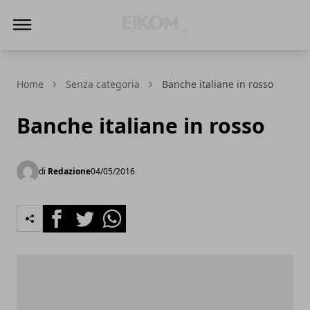
Eikom - Economia - DIritto - Market
Home
Senza categoria
Banche italiane in rosso
Banche italiane in rosso
di
Redazione
04/05/2016
Facebook
Twitter
Whatsapp