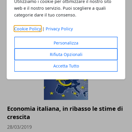
Utilizziamo i cookie per ottimizzare il nostro sito
web e il nostro servizio. Puoi scegliere a quali
categorie dare il tuo consenso.
La Smart diventa cinese, addio alla
Cookie Policy
|
Privacy Policy
Germania
Personalizza
30/03/2019
Rifiuta Opzionali
Accetta Tutto
Economia italiana, in ribasso le stime di
crescita
28/03/2019