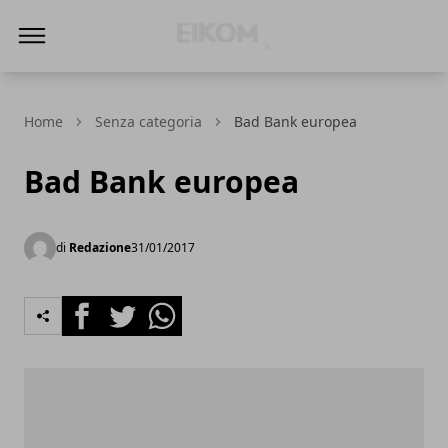
Eikom - Economia - DIritto - Market
Home
Senza categoria
Bad Bank europea
Bad Bank europea
di
Redazione
31/01/2017
Facebook
Twitter
Whatsapp