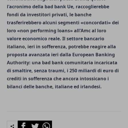
l'acronimo della bad bank Ue, raccoglierebbe
fondi da investitori privati, le banche
trasferirebbero alcuni segmenti «concordati» dei
loro «non performing loans» all'Amc al loro
valore economico reale. Il settore bancario
italiano, ieri in sofferenza, potrebbe reagire alla
proposta avanzata ieri dalla European Banking
Authority: una bad bank comunitaria incaricata
di smaltire, senza traumi, i 250 miliardi di euro di
crediti in sofferenza che ancora intossicano i
bilanci delle banche, italiane ed irlandesi.
Facebook
Twitter
Whatsapp