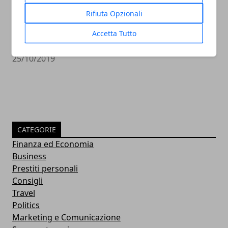
Rifiuta Opzionali
Pensioni: numeri catastrofici,
Accetta Tutto
analizziamole insieme
25/10/2019
CATEGORIE
Finanza ed Economia
Business
Prestiti personali
Consigli
Travel
Politics
Marketing e Comunicazione