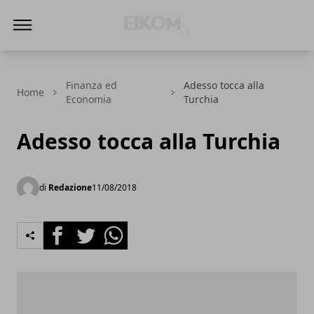
Eikom - Economia - DIritto - Market
Finanza ed
Adesso tocca alla
Home
Economia
Turchia
Adesso tocca alla Turchia
di
Redazione
11/08/2018
Facebook
Twitter
Whatsapp