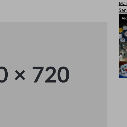
Mar
Sen
AR