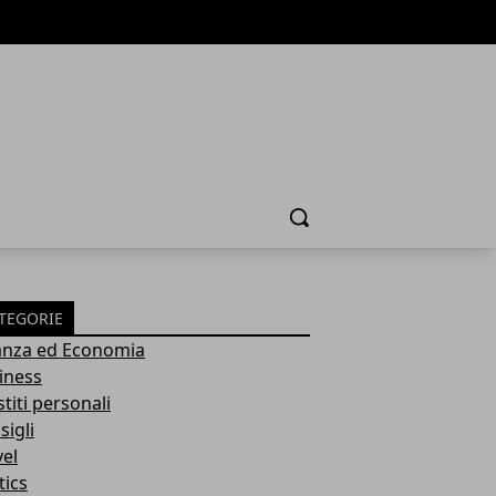
Cerca
TEGORIE
anza ed Economia
iness
titi personali
sigli
vel
tics