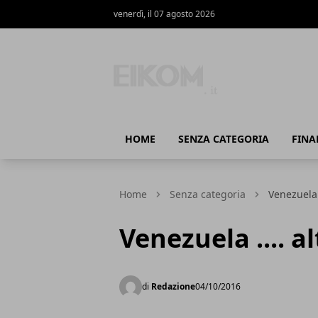
venerdì, il 07 agosto 2026
Eikom - Economia - DIritto - Marketing
HOME
SENZA CATEGORIA
FINA
Home
Senza categoria
Venezuela 
Venezuela .... a
di
Redazione
04/10/2016