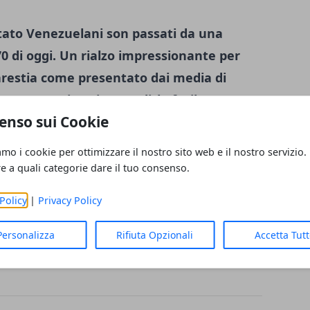
i stato Venezuelani son passati da una
70 di oggi. Un rialzo impressionante per
carestia come presentato dai media di
nza 2022, i senior per dirla facile, son
enso sui Cookie
mesi fa di 48 ad na quotazione di oggi di
ico:
amo i cookie per ottimizzare il nostro sito web e il nostro servizio.
re a quali categorie dare il tuo consenso.
Policy
|
Privacy Policy
Personalizza
Rifiuta Opzionali
Accetta Tut