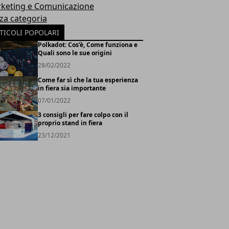
keting e Comunicazione
za categoria
TICOLI POPOLARI
Polkadot: Cos’è, Come funziona e
Quali sono le sue origini
28/02/2022
Come far sì che la tua esperienza
in fiera sia importante
07/01/2022
3 consigli per fare colpo con il
proprio stand in fiera
23/12/2021