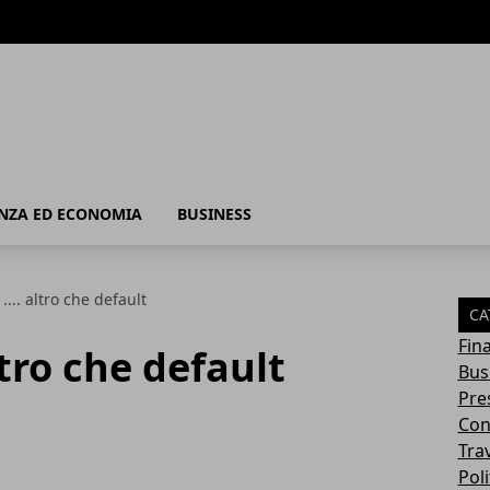
 - Business
NZA ED ECONOMIA
BUSINESS
.... altro che default
CA
Fin
ltro che default
Bus
Pres
Con
Tra
Poli