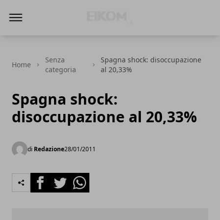
Eikom - Economia - DIritto - Market
Senza
Spagna shock: disoccupazione
Home
categoria
al 20,33%
Spagna shock:
disoccupazione al 20,33%
di
Redazione
28/01/2011
Facebook
Twitter
Whatsapp