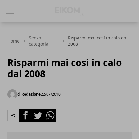
Eikom - Economia - DIritto - Market
Senza
Risparmi mai così in calo dal
Home
categoria
2008
Risparmi mai così in calo
dal 2008
di
Redazione
22/07/2010
Facebook
Twitter
Whatsapp