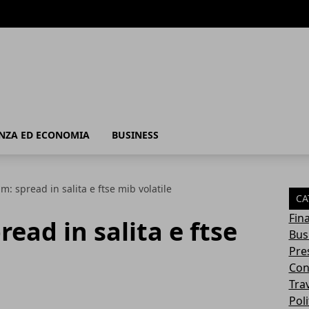
 - Business
NZA ED ECONOMIA
BUSINESS
: spread in salita e ftse mib volatile
CA
Fin
ead in salita e ftse
Bus
Pres
Con
Tra
Poli