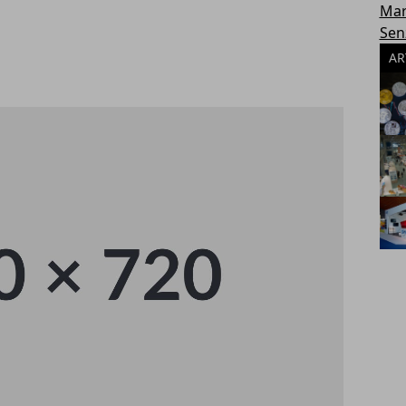
Mar
Sen
AR