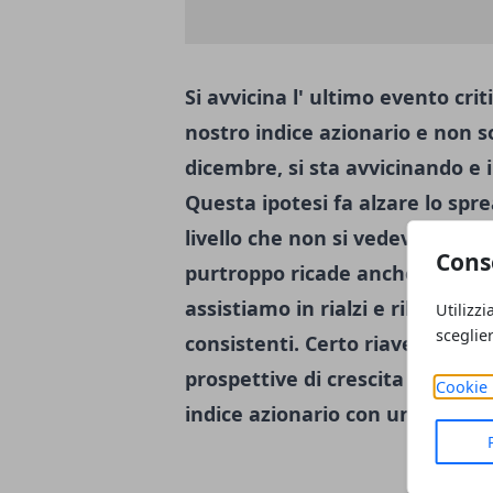
Si avvicina l' ultimo evento cri
nostro indice azionario e non so
dicembre, si sta avvicinando e 
Questa ipotesi fa alzare lo spre
livello che non si vedeva da qual
Cons
purtroppo ricade anche sui merc
assistiamo in rialzi e ribbassi 
Utilizzi
sceglie
consistenti. Certo riavere uno 
prospettive di crescita e una in
Cookie 
indice azionario con una fuga di c