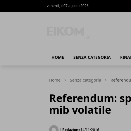
venerdì, il 07 agosto 2026
Eikom - Economia - DIritto - Marketing
HOME
SENZA CATEGORIA
FINA
Home
Senza categoria
Referendum
Referendum: spr
mib volatile
di
Redazione
14/11/2016