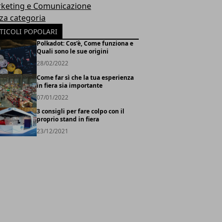
keting e Comunicazione
za categoria
TICOLI POPOLARI
Polkadot: Cos’è, Come funziona e
Quali sono le sue origini
28/02/2022
Come far sì che la tua esperienza
in fiera sia importante
07/01/2022
3 consigli per fare colpo con il
proprio stand in fiera
23/12/2021