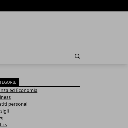
Cerca
TEGORIE
anza ed Economia
iness
titi personali
sigli
vel
tics