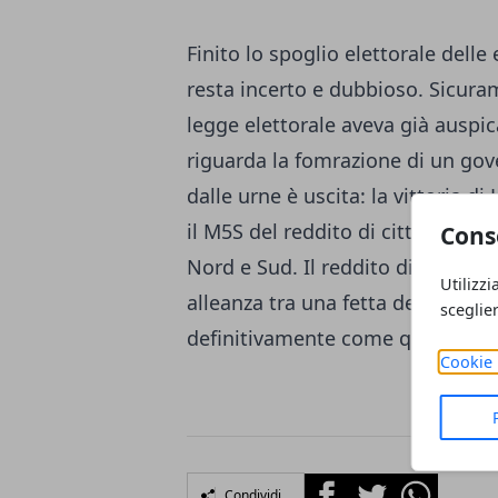
Finito lo spoglio elettorale delle 
resta incerto e dubbioso. Sicura
legge elettorale aveva già auspi
riguarda la fomrazione di un go
dalle urne è uscita: la vittoria di
il M5S del reddito di cittadinanza
Cons
Nord e Sud. Il reddito di cittadin
Utilizzi
alleanza tra una fetta del PD e 
sceglie
definitivamente come quella tra
Cookie 
Facebook
Twitter
Whatsapp
Condividi