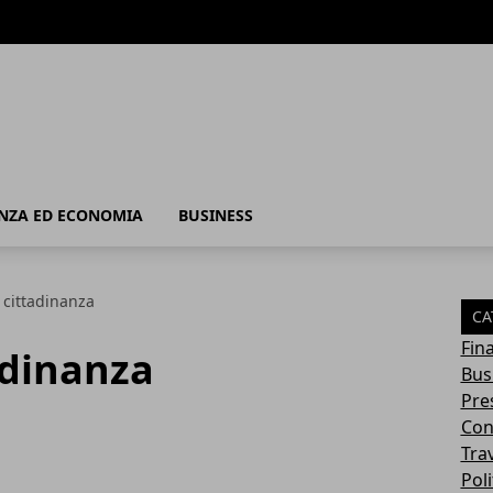
 - Business
NZA ED ECONOMIA
BUSINESS
 cittadinanza
CA
Fin
adinanza
Bus
Pres
Con
Tra
Poli