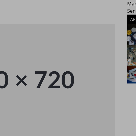
Mar
Sen
AR