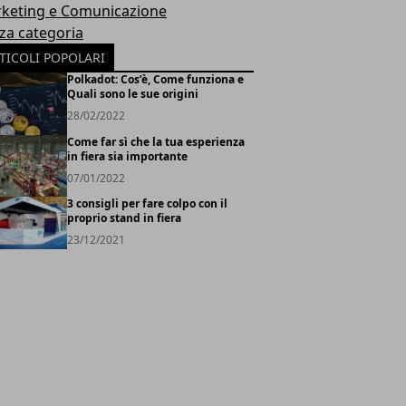
keting e Comunicazione
za categoria
TICOLI POPOLARI
Polkadot: Cos’è, Come funziona e
Quali sono le sue origini
28/02/2022
Come far sì che la tua esperienza
in fiera sia importante
07/01/2022
3 consigli per fare colpo con il
proprio stand in fiera
23/12/2021