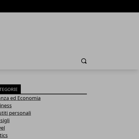
Cerca
TEGORIE
anza ed Economia
iness
titi personali
sigli
vel
tics