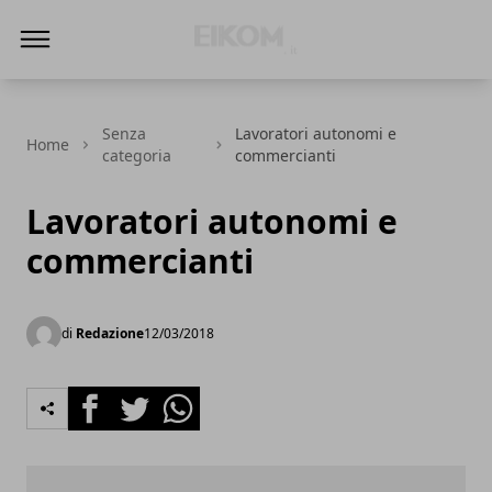
Eikom - Economia - DIritto - Market
Senza
Lavoratori autonomi e
Home
categoria
commercianti
Lavoratori autonomi e
commercianti
di
Redazione
12/03/2018
Facebook
Twitter
Whatsapp