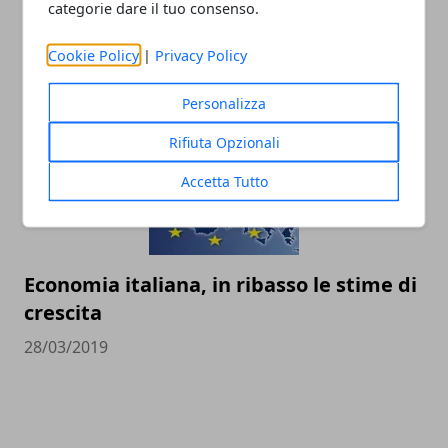
La Smart diventa cinese, addio alla
categorie dare il tuo consenso.
Germania
Cookie Policy
|
Privacy Policy
30/03/2019
Personalizza
Rifiuta Opzionali
Accetta Tutto
Economia italiana, in ribasso le stime di
crescita
28/03/2019