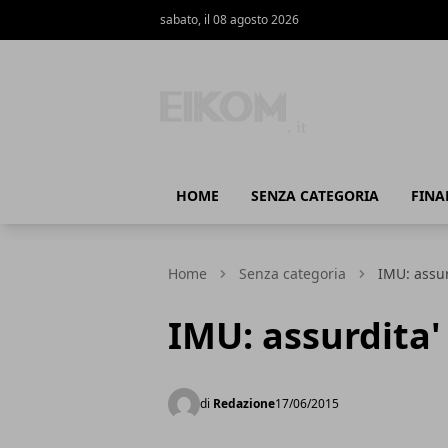
sabato, il 08 agosto 2026
Eikom - Economia - DIritto - Marketing
HOME
SENZA CATEGORIA
FINA
Home
Senza categoria
IMU: assur
IMU: assurdita'
di
Redazione
17/06/2015