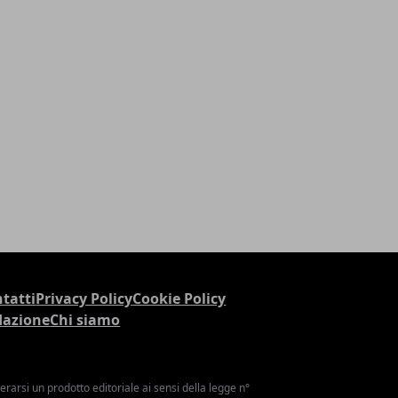
tatti
Privacy Policy
Cookie Policy
dazione
Chi siamo
arsi un prodotto editoriale ai sensi della legge n°