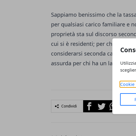
Sappiamo benissimo che la tassa
per qualsiasi carico familiare e n
proprietà sta sul discorso second
cui si è residenti; per chi sta in 
Cons
considerarsi seconda casa in quan
assurda per chi ha un lavoro fuor
Utilizzi
sceglie
Cookie 
Facebook
Twitter
Whatsapp
Condividi