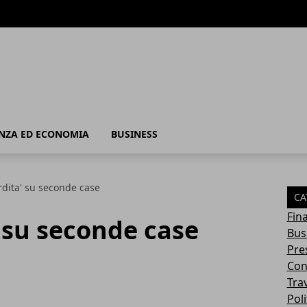
 - Business
NZA ED ECONOMIA
BUSINESS
dita' su seconde case
CA
Fin
 su seconde case
Bus
Pres
Con
Tra
Poli