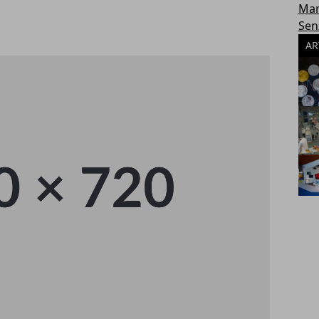
Mar
Sen
AR