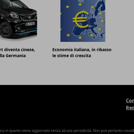
t diventa cinese,
Economia italiana, in ribasso
lla Germania
le stime di crescita
Con
Re
ica in quanto viene aggiornato senza alcuna periodicità. Non può pertanto consider