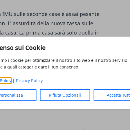
 IMU sulle seconde case è assai pesante
on. L' assurdità della nuova tassa sulle
a casa. La prima casa sarà solo quella in
affitto e ha una casa , quella dovrà
enso sui Cookie
to non si ha ivi la residenza. Stangata
i per necessità.
amo i cookie per ottimizzare il nostro sito web e il nostro servizio.
re a quali categorie dare il tuo consenso.
Policy
|
Privacy Policy
Personalizza
Rifiuta Opzionali
Accetta Tut