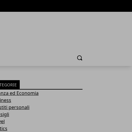
Cerca
TEGORIE
anza ed Economia
iness
titi personali
sigli
vel
tics