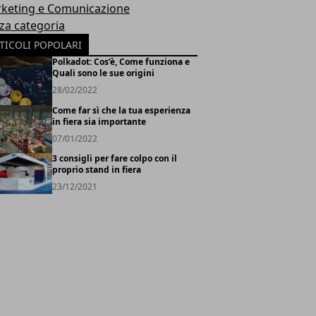
keting e Comunicazione
za categoria
TICOLI POPOLARI
Polkadot: Cos’è, Come funziona e
Quali sono le sue origini
28/02/2022
Come far sì che la tua esperienza
in fiera sia importante
07/01/2022
3 consigli per fare colpo con il
proprio stand in fiera
23/12/2021