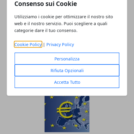
Consenso sui Cookie
Utilizziamo i cookie per ottimizzare il nostro sito
web e il nostro servizio. Puoi scegliere a quali
categorie dare il tuo consenso.
Cookie Policy
|
Privacy Policy
La Smart diventa cinese, addio alla
Personalizza
Germania
Rifiuta Opzionali
30/03/2019
Accetta Tutto