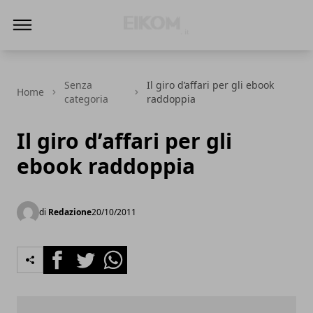
Eikom - Economia - DIritto - Market
Senza
Il giro d’affari per gli ebook
Home
categoria
raddoppia
Il giro d’affari per gli
ebook raddoppia
di
Redazione
20/10/2011
Facebook
Twitter
Whatsapp