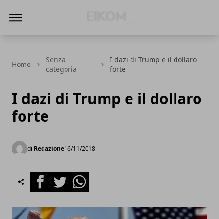
Eikom - Economia - DIritto - Market
Senza
I dazi di Trump e il dollaro
Home
categoria
forte
I dazi di Trump e il dollaro
forte
di
Redazione
16/11/2018
Facebook
Twitter
Whatsapp