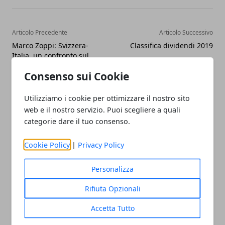
Articolo Precedente
Articolo Successivo
Marco Zoppi: Svizzera-
Classifica dividendi 2019
Italia, un confronto sul
trust
Consenso sui Cookie
Utilizziamo i cookie per ottimizzare il nostro sito
web e il nostro servizio. Puoi scegliere a quali
categorie dare il tuo consenso.
Cookie Policy
|
Privacy Policy
Redazione
Personalizza
Rifiuta Opzionali
Accetta Tutto