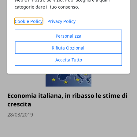
categorie dare il tuo consenso.
La Smart diventa cinese, addio alla
Germania
Cookie Policy
|
Privacy Policy
30/03/2019
Personalizza
Rifiuta Opzionali
Accetta Tutto
Economia italiana, in ribasso le stime di
crescita
28/03/2019