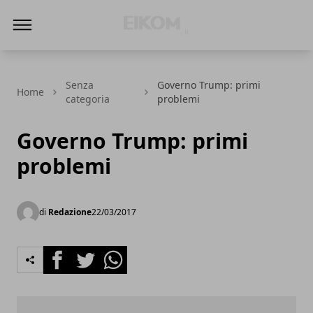
Eikom - Economia - DIritto - Market
Senza
Governo Trump: primi
Home
categoria
problemi
Governo Trump: primi
problemi
di
Redazione
22/03/2017
Facebook
Twitter
Whatsapp