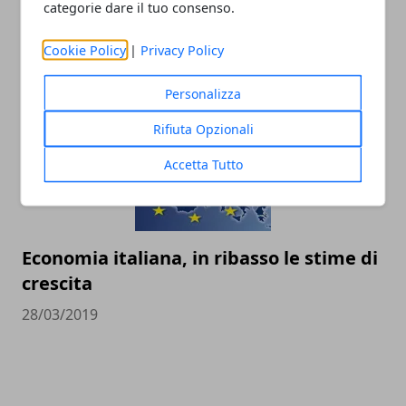
La Smart diventa cinese, addio alla
categorie dare il tuo consenso.
Germania
Cookie Policy
|
Privacy Policy
30/03/2019
Personalizza
Rifiuta Opzionali
Accetta Tutto
Economia italiana, in ribasso le stime di
crescita
28/03/2019