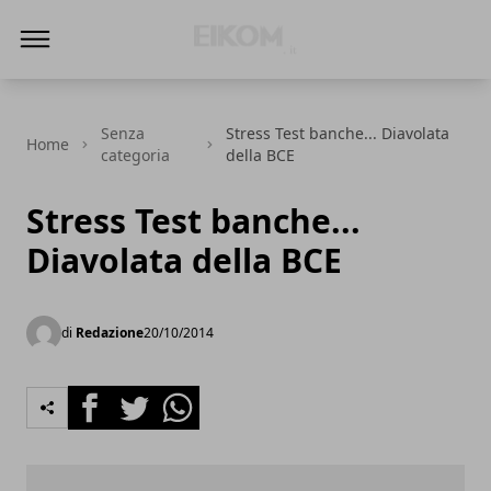
Eikom - Economia - DIritto - Market
Senza
Stress Test banche... Diavolata
Home
categoria
della BCE
Stress Test banche...
Diavolata della BCE
di
Redazione
20/10/2014
Facebook
Twitter
Whatsapp