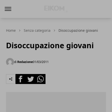
Eikom - Economia - DIritto - Market
Home
Senza categoria
Disoccupazione giovani
Disoccupazione giovani
di
Redazione
01/03/2011
Facebook
Twitter
Whatsapp