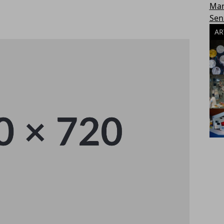
Mar
Sen
AR