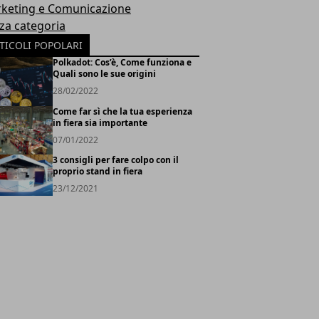
keting e Comunicazione
za categoria
TICOLI POPOLARI
Polkadot: Cos’è, Come funziona e
Quali sono le sue origini
28/02/2022
Come far sì che la tua esperienza
in fiera sia importante
07/01/2022
3 consigli per fare colpo con il
proprio stand in fiera
23/12/2021