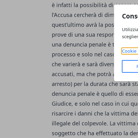
è infatti la possibilità di essere
l’Accusa cercherà di dimostrare 
Cons
quest’ultimo avrà la possibilità 
Utilizzi
prove di una sua responsabilità. 
sceglie
una denuncia penale è tuttavia qu
Cookie 
processo e solo nel caso in cui s
che varierà e sarà diversa in relaz
accusati, ma che potrà arrivare s
arresto) per la durata che sarà st
denuncia penale è quello di esser
Giudice, e solo nel caso in cui q
risarcire i danni che la vittima d
illegale del colpevole. La vittima
soggetto che ha effettuato la denu