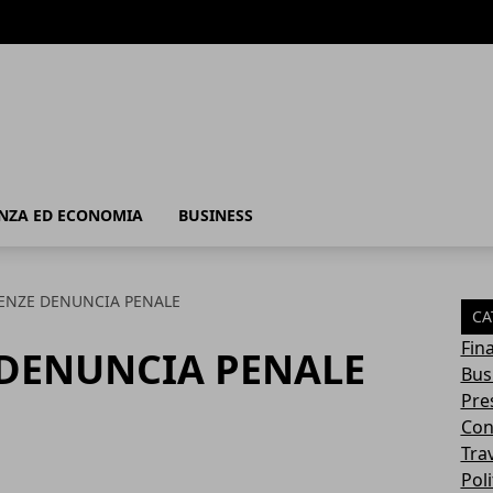
 - Business
NZA ED ECONOMIA
BUSINESS
NZE DENUNCIA PENALE
CA
Fin
DENUNCIA PENALE
Bus
Pres
Con
Tra
Poli