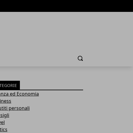
Cerca
TEGORIE
anza ed Economia
iness
titi personali
sigli
vel
tics