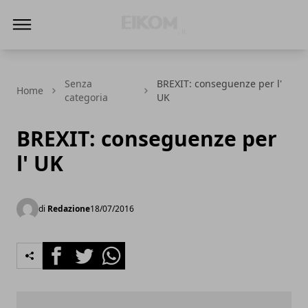
Eikom - Economia - DIritto - Market
Senza
BREXIT: conseguenze per l'
Home
categoria
UK
BREXIT: conseguenze per
l' UK
di
Redazione
18/07/2016
Facebook
Twitter
Whatsapp